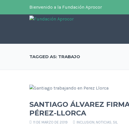
Bienvenido a la Fundación Aprocor
TAGGED AS: TRABAJO
SANTIAGO ÁLVAREZ FIRM
PÉREZ-LLORCA
11 DE MARZO DE 2019
INCLUSION
,
NOTICIAS
,
SIL