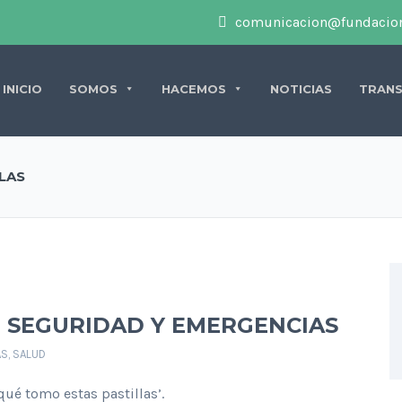
comunicacion@fundacion
INICIO
SOMOS
HACEMOS
NOTICIAS
TRANS
LAS
E SEGURIDAD Y EMERGENCIAS
AS
,
SALUD
qué tomo estas pastillas’.