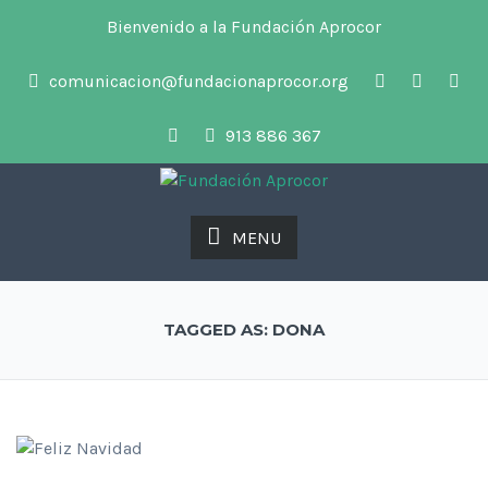
Bienvenido a la Fundación Aprocor
comunicacion@fundacionaprocor.org
913 886 367
MENU
TAGGED AS: DONA