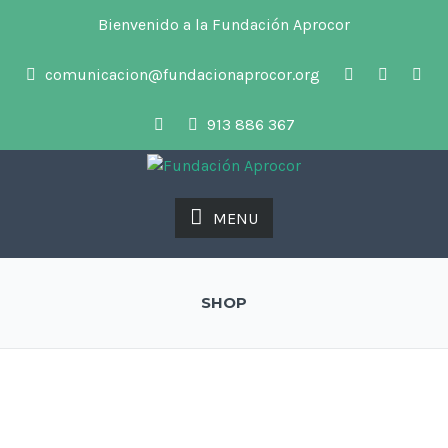
Bienvenido a la Fundación Aprocor
comunicacion@fundacionaprocor.org
913 886 367
MENU
SHOP